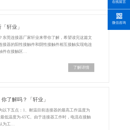
在线留言
微信咨询
析「轩业」
？东莞连接器厂家轩业来带你了解，希望读完这篇文
连接器的阳性接触件和阴性接触件相互接触实现电连
触件在接触区…
了解详情
，你了解吗？「轩业」
为以下五点：1、耐温目前连接器的最高工作温度为
，最低温度为-65℃。由于连接器工作时，电流在接触
认为工…