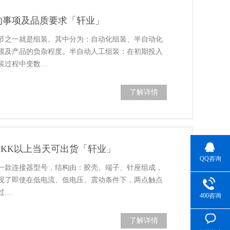
的事项及品质要求「轩业」
节之一就是组装。其中分为：自动化组装、半自动化
模及产品的负杂程度。半自动人工组装：在初期投入
装过程中变数…
了解详情
库存3KK以上当天可出货「轩业」
QQ咨询
用到的一款连接器型号，结构由：胶壳、端子、针座组成，
现了即使在低电流、低电压、震动条件下，两点触点
过…
400咨询
了解详情