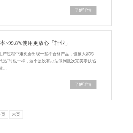
了解详情
率>99.8%使用更放心「轩业」
生产过程中难免会出现一些不合格产品，也被大家称
器替代品“时也一样，这个是没有办法做到批次完美零缺陷
控…
了解详情
一页
末页