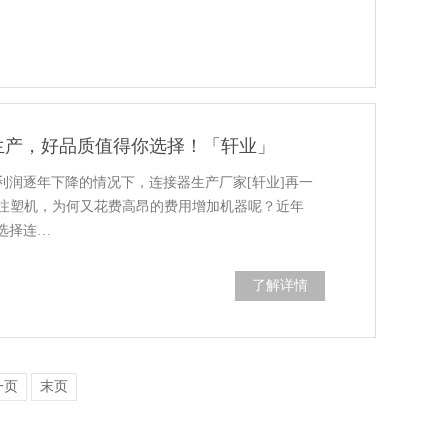
生产，好品质值得你选择！「轩业」
利润逐年下降的情况下，连接器生产厂家[轩业]再一
A的注塑机，为何又花费高昂的费用增加机器呢？近年
选择连…
了解详情
一页
末页