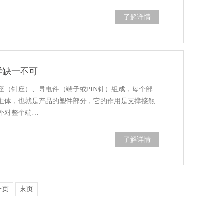
了解详情
样缺一不可
座（针座）、导电件（端子或PIN针）组成，每个部
主体，也就是产品的塑件部分，它的作用是支撑接触
外对整个端…
了解详情
一页
末页