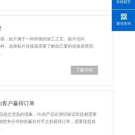
在线留言
微信咨询
捷
接器，贴片属于一种焊接的加工工艺。贴片也叫
180°两种。选择贴片连接器需要了解自己要的连接器类型、
…
了解详情
足为客户赢得订单
样品急交货急的现象，ffc的产品在测试验证阶段都需要
都想争分夺秒的赢在对手之前获得订单，需要现货就
…