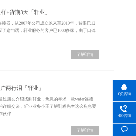
送样+货期3天「轩业」
接器，从2007年公司成立以来至2019年，转眼已12
应了这句话，轩业服务的客户已1000多家，由于口碑
了解详情
，客户两行泪「轩业」
QQ咨询
过朋友介绍找到轩业，焦急的寻求一款wafer连接
总的详细交谈，轩业业务小王了解到程先生这么焦急要
作伙伴…
400咨询
了解详情