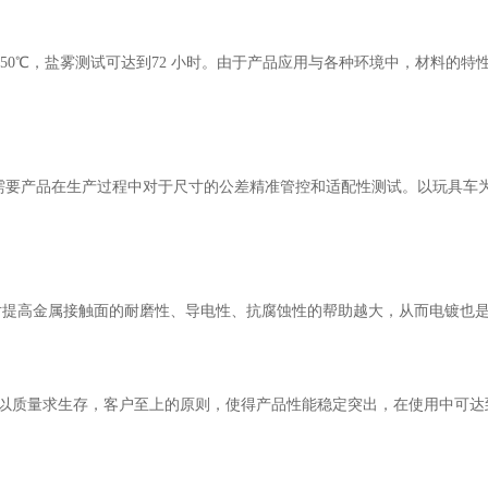
150℃
，盐雾测试可达到
72
小时。由于产品应用与各种环境中，材料的特
需要产品在生产过程中对于尺寸的公差精准管控和适配性测试。以玩具车
。
对提高金属接触面的耐磨性、导电性、抗腐蚀性的帮助越大，从而电镀也
以质量求生存，客户至上的原则，使得产品性能稳定突出，在使用中可达