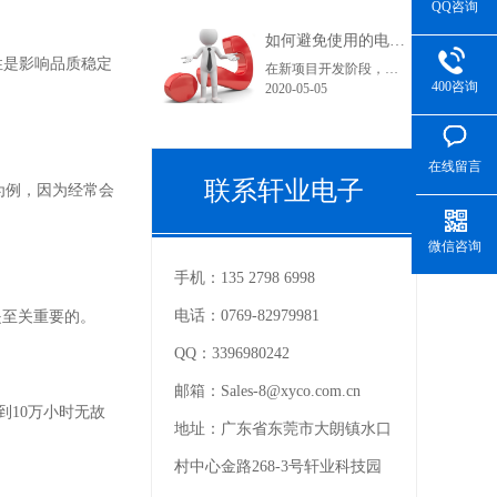
QQ咨询
如何避免使用的电子连接器型号在采购和货期上不受影响？
性是影响品质稳定
在新项目开发阶段，很多采购人员在工作中可能都会遇到这样一个问题，工程师罗列出来的产品型号在索样上都困难重重，直到小批量试产时不是没有现货就是货期长。看到这里您可能在想曾经自己也经历过或正在经历之中，为什么会出现这种情况呢？随着电子产品结构的变化，电子连接器的更替也是比较快的。连接器在销售过程中......
400咨询
2020-05-05
在线留言
联系轩业电子
为例，因为经常会
微信咨询
手机：
135 2798 6998
电话：
0769-82979981
是至关重要的。
QQ：
3396980242
邮箱：
Sales-8@xyco.com.cn
到
10
万小时无故
地址：
广东省东莞市大朗镇水口
村中心金路268-3号轩业科技园