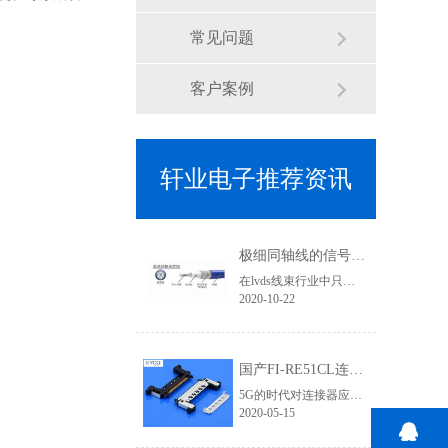
常见问题
客户案例
轩业电子推荐资讯
极细同轴线的信号传输优势有哪些？为何要使用焊接式连接器
在lvds线束行业中只要涉及到高清信号传输、屏蔽效果要求高的线束基本上都会用到极细同轴线，其利用HotBar设备进行焊接加工，两端的接头基本就是焊接式连接器类型了,那使用极细同轴线的优势有哪些？
2020-10-22
国产FI-RE51CL连接器为5G高清信号提供应用支持 「轩业」
5G的时代对连接器应用要求更加严苛，无论是在高清信号、传输速率、屏蔽要求等层次都需要更加专业，优良的品质才能有完美的视觉体验和产品竞争力。在液晶屏线领域，相信对此款lvd连接器一定不陌生，它就是FI-RE连接器系列。它有三个规格：穿端子款、FFC款、焊接款。在4K/8K高清领域对信号干扰、屏蔽效果的要求不仅体现......
2020-05-15