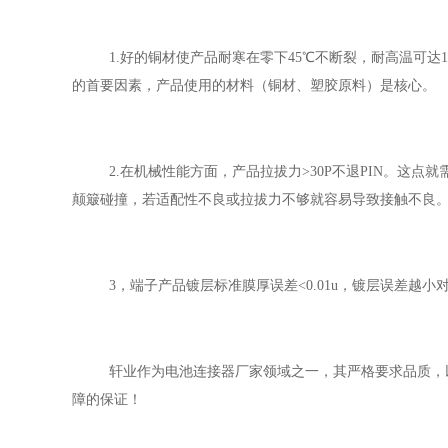
1.好的铜材使产品耐寒在零下
45℃
不断裂，耐高温可达
的首要因素，产品使用的材料（铜材、塑胶原料）是核心。
2.在机械性能方面，产品拉拔力
>30P
不退
PIN
。这点就
颠簸碰撞，若适配性不良或拉拔力不够就容易导致接触不良
3，端子产品镀层标准膜厚误差
<0.01u
，镀层误差越小
轩业作为电池连接器厂家领域之一，其严格要求品质，
障的保证！