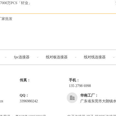
000万PCS「轩业」
厂家批发
-
fpc连接器
-
线对板连接器
-
线对线连接器
-
传真：
手机：
135 2798 6998
QQ：
华南工厂：
cn
3396980242
广东省东莞市大朗镇水