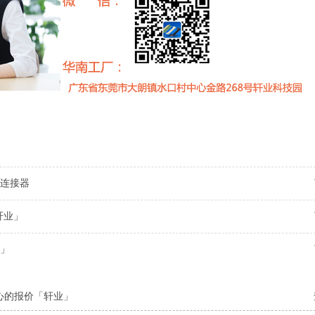
连接器
轩业」
」
心的报价「轩业」