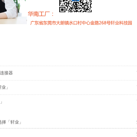
连接器
轩业」
」
选择「轩业」
」