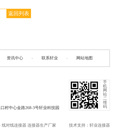
返回列表
资讯中心
-
联系轩业
-
网站地图
手
机
网
站
二
维
码
口村中心金路268-3号轩业科技园
器 线对线连接器 连接器生产厂家
技术支持：
轩业连接器