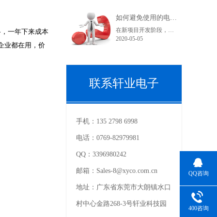
如何避免使用的电子连接器型号在采购和货期上不受影响？
在新项目开发阶段，很多采购人员在工作中可能都会遇到这样一个问题，工程师罗列出来的产品型号在索样上都困难重重，直到小批量试产时不是没有现货就是货期长。看到这里您可能在想曾经自己也经历过或正在经历之中，为什么会出现这种情况呢？随着电子产品结构的变化，电子连接器的更替也是比较快的。连接器在销售过程中......
格，一年下来成本
2020-05-05
企业都在用，价
联系轩业电子
手机：
135 2798 6998
电话：
0769-82979981
QQ：
3396980242
邮箱：
Sales-8@xyco.com.cn
QQ咨询
地址：
广东省东莞市大朗镇水口
村中心金路268-3号轩业科技园
400咨询