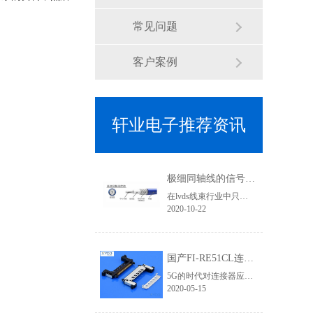
常见问题
客户案例
轩业电子推荐资讯
极细同轴线的信号传输优势有哪些？为何要使用焊接式连接器
在lvds线束行业中只要涉及到高清信号传输、屏蔽效果要求高的线束基本上都会用到极细同轴线，其利用HotBar设备进行焊接加工，两端的接头基本就是焊接式连接器类型了,那使用极细同轴线的优势有哪些？
2020-10-22
国产FI-RE51CL连接器为5G高清信号提供应用支持 「轩业」
5G的时代对连接器应用要求更加严苛，无论是在高清信号、传输速率、屏蔽要求等层次都需要更加专业，优良的品质才能有完美的视觉体验和产品竞争力。在液晶屏线领域，相信对此款lvd连接器一定不陌生，它就是FI-RE连接器系列。它有三个规格：穿端子款、FFC款、焊接款。在4K/8K高清领域对信号干扰、屏蔽效果的要求不仅体现......
2020-05-15