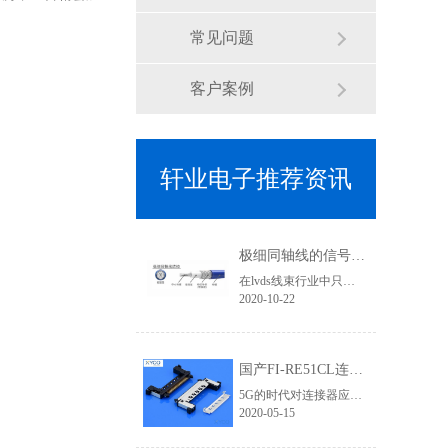
常见问题
客户案例
轩业电子推荐资讯
极细同轴线的信号传输优势有哪些？为何要使用焊接式连接器
在lvds线束行业中只要涉及到高清信号传输、屏蔽效果要求高的线束基本上都会用到极细同轴线，其利用HotBar设备进行焊接加工，两端的接头基本就是焊接式连接器类型了,那使用极细同轴线的优势有哪些？
2020-10-22
国产FI-RE51CL连接器为5G高清信号提供应用支持 「轩业」
5G的时代对连接器应用要求更加严苛，无论是在高清信号、传输速率、屏蔽要求等层次都需要更加专业，优良的品质才能有完美的视觉体验和产品竞争力。在液晶屏线领域，相信对此款lvd连接器一定不陌生，它就是FI-RE连接器系列。它有三个规格：穿端子款、FFC款、焊接款。在4K/8K高清领域对信号干扰、屏蔽效果的要求不仅体现......
2020-05-15