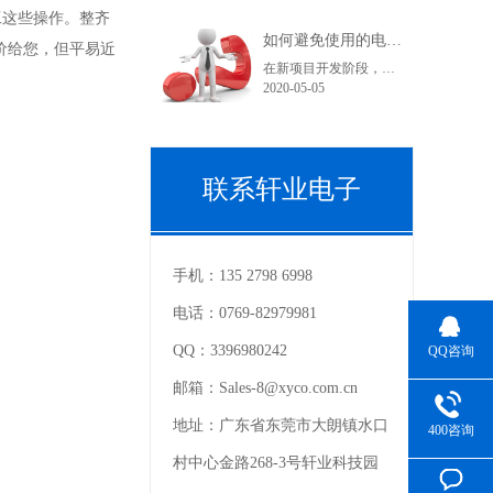
工这些操作。整齐
如何避免使用的电子连接器型号在采购和货期上不受影响？
的低价给您，但平易近
在新项目开发阶段，很多采购人员在工作中可能都会遇到这样一个问题，工程师罗列出来的产品型号在索样上都困难重重，直到小批量试产时不是没有现货就是货期长。看到这里您可能在想曾经自己也经历过或正在经历之中，为什么会出现这种情况呢？随着电子产品结构的变化，电子连接器的更替也是比较快的。连接器在销售过程中......
2020-05-05
联系轩业电子
手机：
135 2798 6998
电话：
0769-82979981
QQ：
3396980242
QQ咨询
邮箱：
Sales-8@xyco.com.cn
地址：
广东省东莞市大朗镇水口
400咨询
村中心金路268-3号轩业科技园