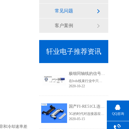
常见问题
客户案例
轩业电子推荐资讯
极细同轴线的信号传输优势有哪些？为何要使用焊接式连接器
在lvds线束行业中只要涉及到高清信号传输、屏蔽效果要求高的线束基本上都会用到极细同轴线，其利用HotBar设备进行焊接加工，两端的接头基本就是焊接式连接器类型了,那使用极细同轴线的优势有哪些？
2020-10-22
国产FI-RE51CL连接器为5G高清信号提供应用支持 「轩业」
QQ咨询
5G的时代对连接器应用要求更加严苛，无论是在高清信号、传输速率、屏蔽要求等层次都需要更加专业，优良的品质才能有完美的视觉体验和产品竞争力。在液晶屏线领域，相信对此款lvd连接器一定不陌生，它就是FI-RE连接器系列。它有三个规格：穿端子款、FFC款、焊接款。在4K/8K高清领域对信号干扰、屏蔽效果的要求不仅体现......
2020-05-15
异和冷却速率差