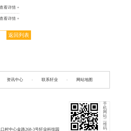
查看详情 +
查看详情 +
返回列表
资讯中心
-
联系轩业
-
网站地图
手
机
网
站
二
维
码
口村中心金路268-3号轩业科技园