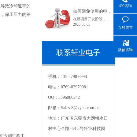
400咨询
化导致冷却速率的
如何避免使用的电子连接器型号在采购和货期上不受影响？
异，保压压力的差
在新项目开发阶段，很多采购人员在工作中可能都会遇到这样一个问题，工程师罗列出来的产品型号在索样上都困难重重，直到小批量试产时不是没有现货就是货期长。看到这里您可能在想曾经自己也经历过或正在经历之中，为什么会出现这种情况呢？随着电子产品结构的变化，电子连接器的更替也是比较快的。连接器在销售过程中......
2020-05-05
在线留言
微信咨询
联系轩业电子
手机：
135 2798 6998
电话：
0769-82979981
QQ：
3396980242
邮箱：
Sales-8@xyco.com.cn
地址：
广东省东莞市大朗镇水口
村中心金路268-3号轩业科技园
在冷却过程中，