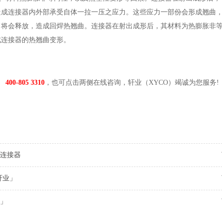
造成连接器内外部承受自体一拉一压之应力。这些应力一部份会形成翘曲
力将会释放，造成回焊热翘曲。连接器在射出成形后，其材料为热膨胀非
成连接器的热翘曲变形。
98
400-805 3310
，也可点击两侧在线咨询，轩业（XYCO）竭诚为您服务!
连接器
轩业」
」