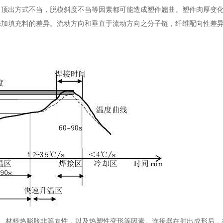
，顶出方式不当，脱模斜度不当等因素都可能造成塑件翘曲。塑件肉厚变
添加填充料的差异。流动方向和垂直于流动方向之分子链，纤维配向性差
、材料热膨胀非等向性，以及热塑性变形等因素。连接器在射出成形后，