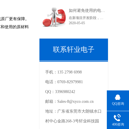
如何避免使用的电子连接器型号在采购和货期上不受影响？
在新项目开发阶段，很多采购人员在工作中可能都会遇到这样一个问题，工程师罗列出来的产品型号在索样上都困难重重，直到小批量试产时不是没有现货就是货期长。看到这里您可能在想曾经自己也经历过或正在经历之中，为什么会出现这种情况呢？随着电子产品结构的变化，电子连接器的更替也是比较快的。连接器在销售过程中......
找原厂更有保障。
2020-05-05
艺和使用的原材料
联系轩业电子
手机：
135 2798 6998
电话：
0769-82979981
QQ：
3396980242
邮箱：
Sales-8@xyco.com.cn
QQ咨询
地址：
广东省东莞市大朗镇水口
村中心金路268-3号轩业科技园
400咨询