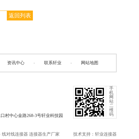
返回列表
资讯中心
-
联系轩业
-
网站地图
手
机
网
站
二
维
码
口村中心金路268-3号轩业科技园
器 线对线连接器 连接器生产厂家
技术支持：
轩业连接器