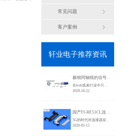
常见问题
客户案例
轩业电子推荐资讯
极细同轴线的信号传输优势有哪些？为何要使用焊接式连接器
在lvds线束行业中只要涉及到高清信号传输、屏蔽效果要求高的线束基本上都会用到极细同轴线，其利用HotBar设备进行焊接加工，两端的接头基本就是焊接式连接器类型了,那使用极细同轴线的优势有哪些？
2020-10-22
国产FI-RE51CL连接器为5G高清信号提供应用支持 「轩业」
5G的时代对连接器应用要求更加严苛，无论是在高清信号、传输速率、屏蔽要求等层次都需要更加专业，优良的品质才能有完美的视觉体验和产品竞争力。在液晶屏线领域，相信对此款lvd连接器一定不陌生，它就是FI-RE连接器系列。它有三个规格：穿端子款、FFC款、焊接款。在4K/8K高清领域对信号干扰、屏蔽效果的要求不仅体现......
2020-05-15