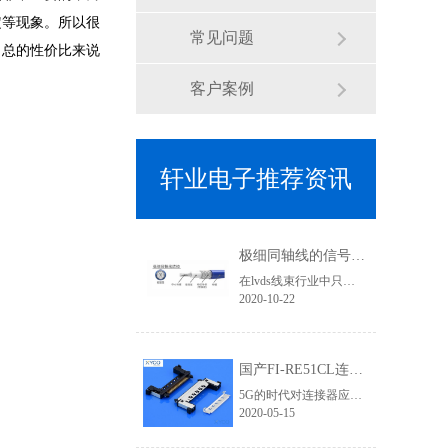
定等现象。所以很
常见问题
，总的性价比来说
客户案例
轩业电子推荐资讯
极细同轴线的信号传输优势有哪些？为何要使用焊接式连接器
在lvds线束行业中只要涉及到高清信号传输、屏蔽效果要求高的线束基本上都会用到极细同轴线，其利用HotBar设备进行焊接加工，两端的接头基本就是焊接式连接器类型了,那使用极细同轴线的优势有哪些？
2020-10-22
国产FI-RE51CL连接器为5G高清信号提供应用支持 「轩业」
5G的时代对连接器应用要求更加严苛，无论是在高清信号、传输速率、屏蔽要求等层次都需要更加专业，优良的品质才能有完美的视觉体验和产品竞争力。在液晶屏线领域，相信对此款lvd连接器一定不陌生，它就是FI-RE连接器系列。它有三个规格：穿端子款、FFC款、焊接款。在4K/8K高清领域对信号干扰、屏蔽效果的要求不仅体现......
2020-05-15