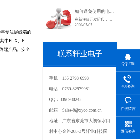
如何避免使用的电子连接器型号在采购和货期上不受影响？
在新项目开发阶段，很多采购人员在工作中可能都会遇到这样一个问题，工程师罗列出来的产品型号在索样上都困难重重，直到小批量试产时不是没有现货就是货期长。看到这里您可能在想曾经自己也经历过或正在经历之中，为什么会出现这种情况呢？随着电子产品结构的变化，电子连接器的更替也是比较快的。连接器在销售过程中......
2020-05-05
0年专注屏线端的
I-X、FI-
终端产品。安全
联系轩业电子
QQ咨询
手机：
135 2798 6998
400咨询
电话：
0769-82979981
QQ：
3396980242
在线留言
邮箱：
Sales-8@xyco.com.cn
地址：
广东省东莞市大朗镇水口
微信咨询
村中心金路268-3号轩业科技园