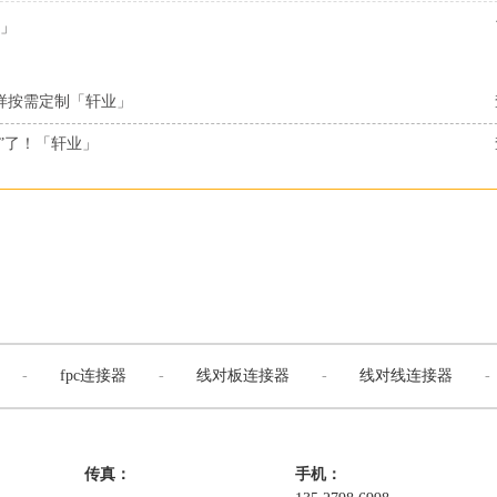
」
来样按需定制「轩业」
”了！「轩业」
-
fpc连接器
-
线对板连接器
-
线对线连接器
-
传真：
手机：