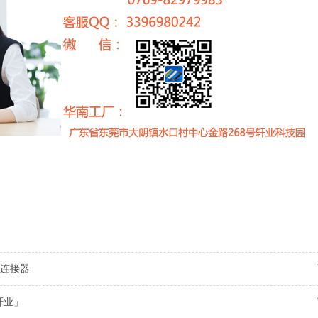
连接器
轩业」