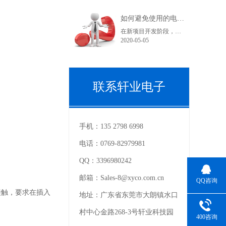
如何避免使用的电子连接器型号在采购和货期上不受影响？
在新项目开发阶段，很多采购人员在工作中可能都会遇到这样一个问题，工程师罗列出来的产品型号在索样上都困难重重，直到小批量试产时不是没有现货就是货期长。看到这里您可能在想曾经自己也经历过或正在经历之中，为什么会出现这种情况呢？随着电子产品结构的变化，电子连接器的更替也是比较快的。连接器在销售过程中......
2020-05-05
联系轩业电子
手机：
135 2798 6998
电话：
0769-82979981
QQ：
3396980242
邮箱：
Sales-8@xyco.com.cn
QQ咨询
接触，要求在插入
地址：
广东省东莞市大朗镇水口
村中心金路268-3号轩业科技园
400咨询