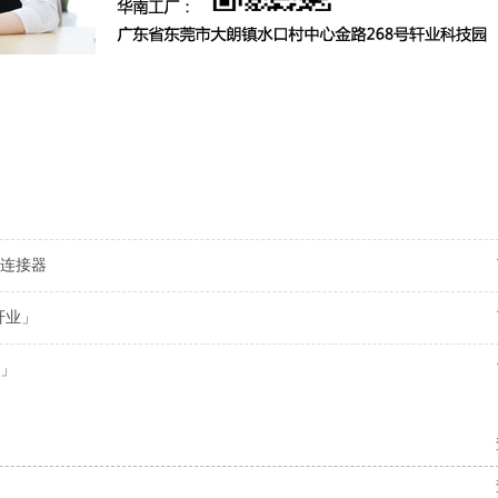
连接器
轩业」
」