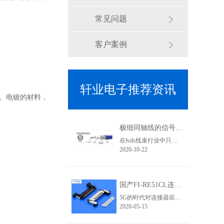
常见问题
客户案例
轩业电子推荐资讯
。电镀的材料，
极细同轴线的信号传输优势有哪些？为何要使用焊接式连接器
在lvds线束行业中只要涉及到高清信号传输、屏蔽效果要求高的线束基本上都会用到极细同轴线，其利用HotBar设备进行焊接加工，两端的接头基本就是焊接式连接器类型了,那使用极细同轴线的优势有哪些？
2020-10-22
国产FI-RE51CL连接器为5G高清信号提供应用支持 「轩业」
5G的时代对连接器应用要求更加严苛，无论是在高清信号、传输速率、屏蔽要求等层次都需要更加专业，优良的品质才能有完美的视觉体验和产品竞争力。在液晶屏线领域，相信对此款lvd连接器一定不陌生，它就是FI-RE连接器系列。它有三个规格：穿端子款、FFC款、焊接款。在4K/8K高清领域对信号干扰、屏蔽效果的要求不仅体现......
2020-05-15