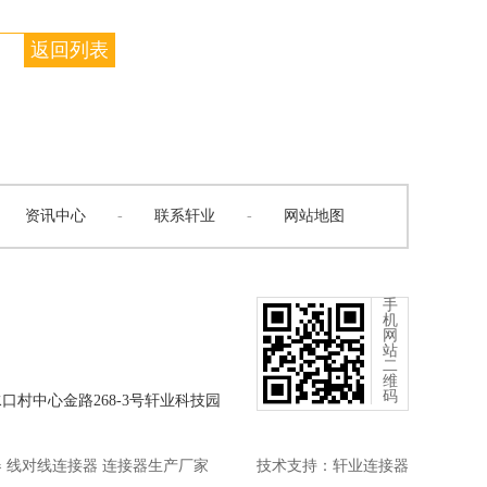
返回列表
资讯中心
-
联系轩业
-
网站地图
手
机
网
站
二
维
码
口村中心金路268-3号轩业科技园
器 线对线连接器 连接器生产厂家
技术支持：
轩业连接器