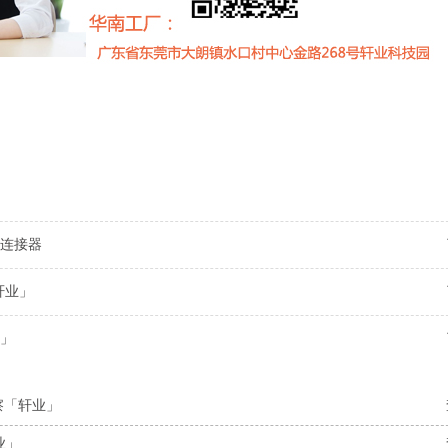
连接器
轩业」
」
察「轩业」
业」