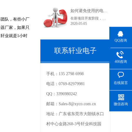
如何避免使用的电子连接器型号在采购和货期上不受影响？
在新项目开发阶段，很多采购人员在工作中可能都会遇到这样一个问题，工程师罗列出来的产品型号在索样上都困难重重，直到小批量试产时不是没有现货就是货期长。看到这里您可能在想曾经自己也经历过或正在经历之中，为什么会出现这种情况呢？随着电子产品结构的变化，电子连接器的更替也是比较快的。连接器在销售过程中......
等团队，有些小厂
2020-05-05
接器厂家，如果只
轩业就是1小时
QQ咨询
联系轩业电子
400咨询
手机：
135 2798 6998
在线留言
电话：
0769-82979981
QQ：
3396980242
邮箱：
Sales-8@xyco.com.cn
微信咨询
地址：
广东省东莞市大朗镇水口
村中心金路268-3号轩业科技园