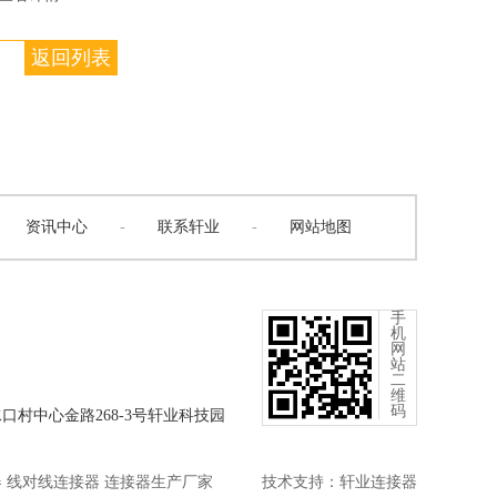
返回列表
资讯中心
-
联系轩业
-
网站地图
手
机
网
站
二
维
码
口村中心金路268-3号轩业科技园
器 线对线连接器 连接器生产厂家
技术支持：
轩业连接器