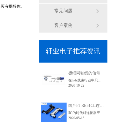
编灭有提醒你。
常见问题
客户案例
轩业电子推荐资讯
极细同轴线的信号传输优势有哪些？为何要使用焊接式连接器
在lvds线束行业中只要涉及到高清信号传输、屏蔽效果要求高的线束基本上都会用到极细同轴线，其利用HotBar设备进行焊接加工，两端的接头基本就是焊接式连接器类型了,那使用极细同轴线的优势有哪些？
2020-10-22
国产FI-RE51CL连接器为5G高清信号提供应用支持 「轩业」
5G的时代对连接器应用要求更加严苛，无论是在高清信号、传输速率、屏蔽要求等层次都需要更加专业，优良的品质才能有完美的视觉体验和产品竞争力。在液晶屏线领域，相信对此款lvd连接器一定不陌生，它就是FI-RE连接器系列。它有三个规格：穿端子款、FFC款、焊接款。在4K/8K高清领域对信号干扰、屏蔽效果的要求不仅体现......
2020-05-15