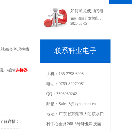
如何避免使用的电子连接器型号在采购和货期上不受影响？
在新项目开发阶段，很多采购人员在工作中可能都会遇到这样一个问题，工程师罗列出来的产品型号在索样上都困难重重，直到小批量试产时不是没有现货就是货期长。看到这里您可能在想曾经自己也经历过或正在经历之中，为什么会出现这种情况呢？随着电子产品结构的变化，电子连接器的更替也是比较快的。连接器在销售过程中......
2020-05-05
联系轩业电子
上就都会考虑拉拔
端、板端
连接器
手机：
135 2798 6998
电话：
0769-82979981
QQ：
3396980242
邮箱：
Sales-8@xyco.com.cn
地址：
广东省东莞市大朗镇水口
了解详情 >
村中心金路268-3号轩业科技园