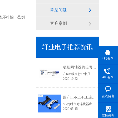
常见问题
也不排除一些例
客户案例
轩业电子推荐资讯
QQ咨询
极细同轴线的信号传输优势有哪些？为何要使用焊接式连接器
在lvds线束行业中只要涉及到高清信号传输、屏蔽效果要求高的线束基本上都会用到极细同轴线，其利用HotBar设备进行焊接加工，两端的接头基本就是焊接式连接器类型了,那使用极细同轴线的优势有哪些？
400咨询
2020-10-22
在线留言
国产FI-RE51CL连接器为5G高清信号提供应用支持 「轩业」
5G的时代对连接器应用要求更加严苛，无论是在高清信号、传输速率、屏蔽要求等层次都需要更加专业，优良的品质才能有完美的视觉体验和产品竞争力。在液晶屏线领域，相信对此款lvd连接器一定不陌生，它就是FI-RE连接器系列。它有三个规格：穿端子款、FFC款、焊接款。在4K/8K高清领域对信号干扰、屏蔽效果的要求不仅体现......
2020-05-15
微信咨询