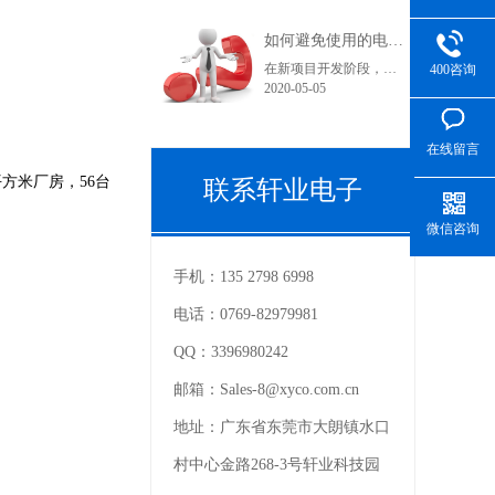
如何避免使用的电子连接器型号在采购和货期上不受影响？
在新项目开发阶段，很多采购人员在工作中可能都会遇到这样一个问题，工程师罗列出来的产品型号在索样上都困难重重，直到小批量试产时不是没有现货就是货期长。看到这里您可能在想曾经自己也经历过或正在经历之中，为什么会出现这种情况呢？随着电子产品结构的变化，电子连接器的更替也是比较快的。连接器在销售过程中......
400咨询
2020-05-05
在线留言
方米厂房，56台
联系轩业电子
微信咨询
手机：
135 2798 6998
电话：
0769-82979981
QQ：
3396980242
邮箱：
Sales-8@xyco.com.cn
地址：
广东省东莞市大朗镇水口
村中心金路268-3号轩业科技园