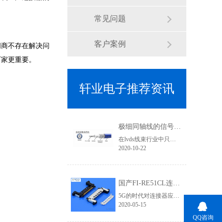
常见问题
客户案例
间商不存在解决问
厂家更重要。
轩业电子推荐资讯
极细同轴线的信号传输优势有哪些？为何要使用焊接式连接器
在lvds线束行业中只要涉及到高清信号传输、屏蔽效果要求高的线束基本上都会用到极细同轴线，其利用HotBar设备进行焊接加工，两端的接头基本就是焊接式连接器类型了,那使用极细同轴线的优势有哪些？
2020-10-22
国产FI-RE51CL连接器为5G高清信号提供应用支持 「轩业」
5G的时代对连接器应用要求更加严苛，无论是在高清信号、传输速率、屏蔽要求等层次都需要更加专业，优良的品质才能有完美的视觉体验和产品竞争力。在液晶屏线领域，相信对此款lvd连接器一定不陌生，它就是FI-RE连接器系列。它有三个规格：穿端子款、FFC款、焊接款。在4K/8K高清领域对信号干扰、屏蔽效果的要求不仅体现......
2020-05-15
QQ咨询