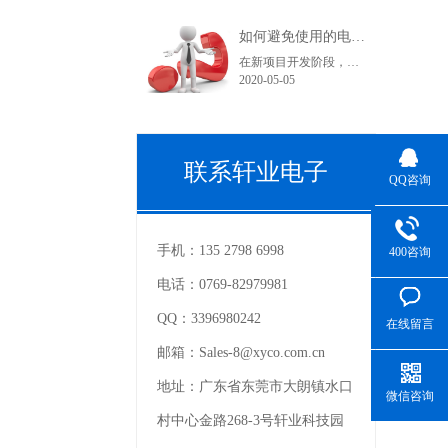
如何避免使用的电子连接器型号在采购和货期上不受影响？
在新项目开发阶段，很多采购人员在工作中可能都会遇到这样一个问题，工程师罗列出来的产品型号在索样上都困难重重，直到小批量试产时不是没有现货就是货期长。看到这里您可能在想曾经自己也经历过或正在经历之中，为什么会出现这种情况呢？随着电子产品结构的变化，电子连接器的更替也是比较快的。连接器在销售过程中......
2020-05-05
联系轩业电子
QQ咨询
手机：
135 2798 6998
400咨询
电话：
0769-82979981
QQ：
3396980242
在线留言
邮箱：
Sales-8@xyco.com.cn
地址：
广东省东莞市大朗镇水口
微信咨询
村中心金路268-3号轩业科技园