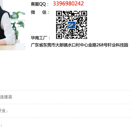
连接器
轩业」
」