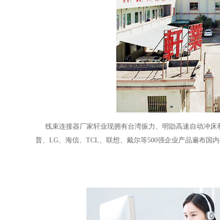
线束连接器厂家轩业现拥有台湾振力、明勖高速自动冲床和日
普、LG、海信、TCL、联想、戴尔等500强企业产品遍布