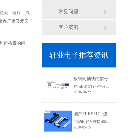
常见问题
航天、医疗、汽
很多厂家又爱又
客户案例
和价格贵的问
轩业电子推荐资讯
极细同轴线的信号传输优势有哪些？为何要使用焊接式连接器
在lvds线束行业中只要涉及到高清信号传输、屏蔽效果要求高的线束基本上都会用到极细同轴线，其利用HotBar设备进行焊接加工，两端的接头基本就是焊接式连接器类型了,那使用极细同轴线的优势有哪些？
2020-10-22
国产FI-RE51CL连接器为5G高清信号提供应用支持 「轩业」
5G的时代对连接器应用要求更加严苛，无论是在高清信号、传输速率、屏蔽要求等层次都需要更加专业，优良的品质才能有完美的视觉体验和产品竞争力。在液晶屏线领域，相信对此款lvd连接器一定不陌生，它就是FI-RE连接器系列。它有三个规格：穿端子款、FFC款、焊接款。在4K/8K高清领域对信号干扰、屏蔽效果的要求不仅体现......
2020-05-15