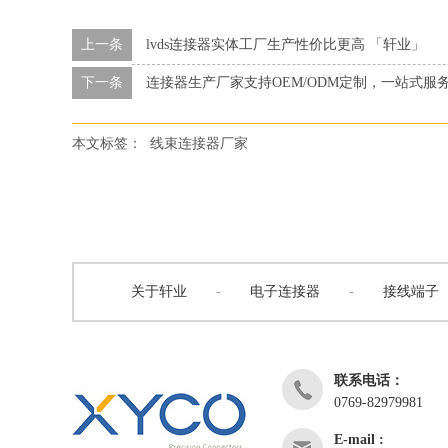
上一条
lvds连接器实体工厂生产性价比更高 「轩业」
下一条
连接器生产厂家支持OEM/ODM定制，一站式服
本文标签：
线束连接器厂家
关于轩业
-
电子连接器
-
接线端子
联系电话：
0769-82979981
E-mail :