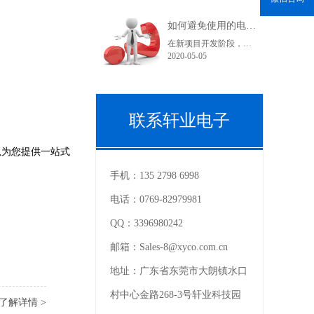
如何避免使用的电子连接器型号在采购和货期上不受影响？
在新项目开发阶段，很多采购人员在工作中可能都会遇到这样一个问题，工程师罗列出来的产品型号在索样上都困难重重，直到小批量试产时不是没有现货就是货期长。看到这里您可能在想曾经自己也经历过或正在经历之中，为什么会出现这种情况呢？随着电子产品结构的变化，电子连接器的更替也是比较快的。连接器在销售过程中......
2020-05-05
联系轩业电子
以为您提供一站式
手机：
135 2798 6998
电话：
0769-82979981
QQ：
3396980242
邮箱：
Sales-8@xyco.com.cn
地址：
广东省东莞市大朗镇水口
村中心金路268-3号轩业科技园
了解详情 >