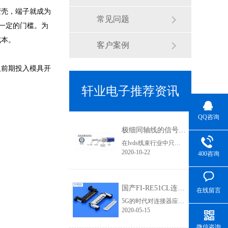
胶壳，端子就成为
常见问题
一定的门槛。为
成本。
客户案例
及前期投入模具开
轩业电子推荐资讯
QQ咨询
极细同轴线的信号传输优势有哪些？为何要使用焊接式连接器
在lvds线束行业中只要涉及到高清信号传输、屏蔽效果要求高的线束基本上都会用到极细同轴线，其利用HotBar设备进行焊接加工，两端的接头基本就是焊接式连接器类型了,那使用极细同轴线的优势有哪些？
2020-10-22
400咨询
国产FI-RE51CL连接器为5G高清信号提供应用支持 「轩业」
在线留言
5G的时代对连接器应用要求更加严苛，无论是在高清信号、传输速率、屏蔽要求等层次都需要更加专业，优良的品质才能有完美的视觉体验和产品竞争力。在液晶屏线领域，相信对此款lvd连接器一定不陌生，它就是FI-RE连接器系列。它有三个规格：穿端子款、FFC款、焊接款。在4K/8K高清领域对信号干扰、屏蔽效果的要求不仅体现......
2020-05-15
微信咨询