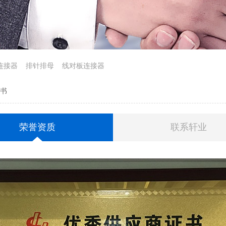
c连接器
排针排母
线对板连接器
证书
荣誉资质
联系轩业