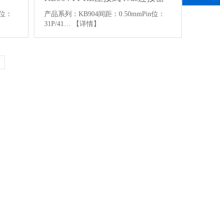
n位：
产品系列：KB904间距：0.50mmPin位：
31P/41…
【详情】
页