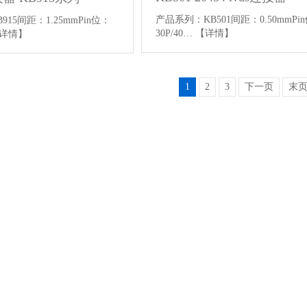
产品系列：KB501间距：0.50mmPi
15间距：1.25mmPin位：
30P/40…
【详情】
详情】
1
2
3
下一页
末