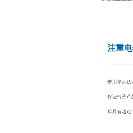
注重
选用华为认
保证端子产
单月有超过