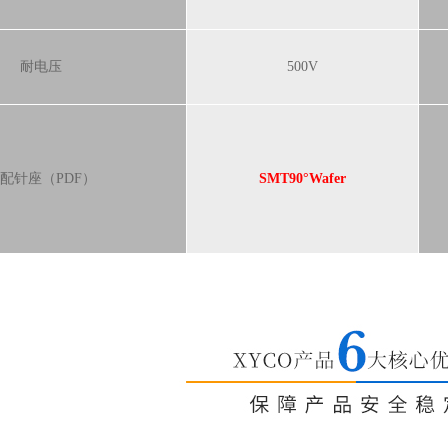
耐电压
500V
配针座（PDF）
SMT90°Wafer