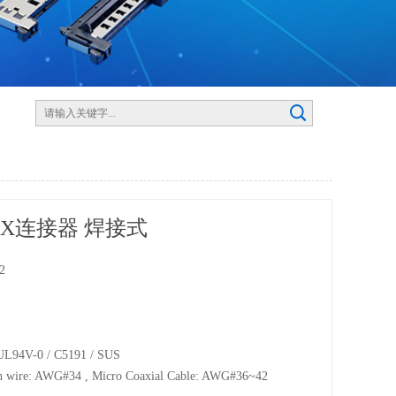
FI-X连接器 焊接式
02
m
0P
4V-0 / C5191 / SUS
re: AWG#34 , Micro Coaxial Cable: AWG#36~42