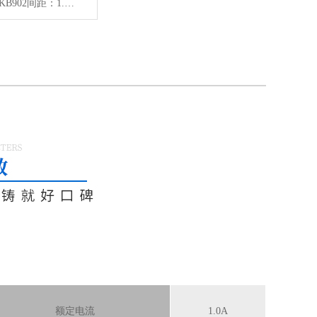
产品系列：KB902间距：1.00mmPin位：30P产品颜色：贝吉色产品材质：PA66/LCPUL94V-0/C5191适用线材：AWG#28~32
额定电流
1.0A