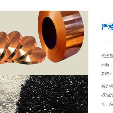
严
优选塑
应商
异的
精选铜
标准
性、