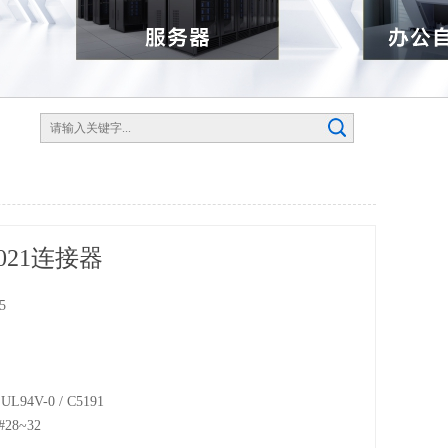
1021连接器
15
m
16P
L94V-0 / C5191
8~32