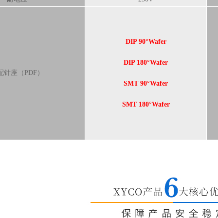
DIP 90°Wafer
DIP 180°Wafer
配针座（PDF）
SMT 90°Wafer
SMT 180°Wafer