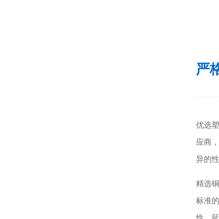
严
优选塑
应商
异的
精选铜
标准
性、